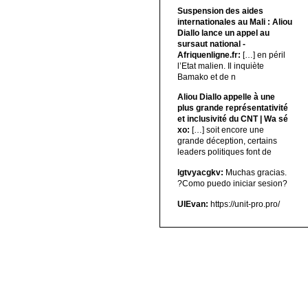
Suspension des aides
internationales au Mali : Aliou
Diallo lance un appel au
sursaut national -
Afriquenligne.fr:
[…] en péril
l’Etat malien. Il inquiète
Bamako et de n
Aliou Diallo appelle à une
plus grande représentativité
et inclusivité du CNT | Wa sé
xo:
[…] soit encore une
grande déception, certains
leaders politiques font de
lgtvyacgkv:
Muchas gracias.
?Como puedo iniciar sesion?
UIEvan:
https://unit-pro.pro/