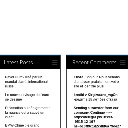
Latest Posts
Recent Comments
Pavel Durov visé par un
Elioze:
Bonjour, Nous venons
mandat d'arrêt international
d’analyser gratuitement votre
russe
site et identifié plusi
Le nouveau visage de l'euro
krediti v Kirgizstane_wgOn:
se dessine
кредит в 18 лет без отказа
Diffamation ou dénigrement :
Sending a transfer from our
la nuance qui a sauvé un
company. Continue =>>
client
https://telegra.ph/Ticket-
-9515-12-16?
BMW-Chine : le grand
hs=b10ff9c1d2cdbf6a79de27