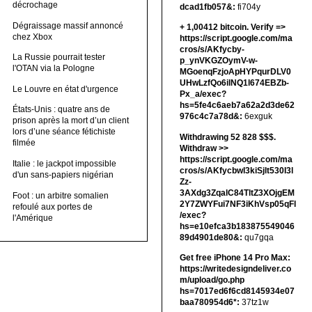
décrochage
dcad1fb057&:
fi704y
Dégraissage massif annoncé
+ 1,00412 bitсоin. Verify =>
chez Xbox
https://script.google.com/ma
cros/s/AKfycby-
La Russie pourrait tester
p_ynVKGZOymV-w-
l'OTAN via la Pologne
MGoenqFzjoApHYPqurDLV0
UHwLzfQo6ilNQ1l674EBZb-
Le Louvre en état d'urgence
Px_a/exec?
hs=5fe4c6aeb7a62a2d3de62
États-Unis : quatre ans de
976c4c7a78d&:
6exguk
prison après la mort d’un client
lors d’une séance fétichiste
Withdrawing 52 828 $$$.
filmée
Withdrаw >>
https://script.google.com/ma
Italie : le jackpot impossible
cros/s/AKfycbwl3kiSjlt530I3l
d'un sans-papiers nigérian
Zz-
3AXdg3ZqalC84TltZ3XOjgEM
Foot : un arbitre somalien
2Y7ZWYFui7NF3iKhVsp05qFl
refoulé aux portes de
/exec?
l'Amérique
hs=e10efca3b183875549046
89d4901de80&:
qu7gqa
Get free iPhone 14 Pro Max:
https://writedesigndeliver.co
m/upload/go.php
hs=7017ed6f6cd8145934e07
baa780954d6*:
37tz1w