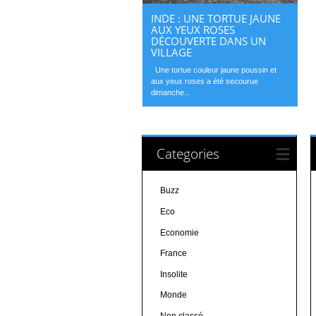
INDE : UNE TORTUE JAUNE
AUX YEUX ROSES
DÉCOUVERTE DANS UN
VILLAGE
Une tortue couleur jaune poussin et
aux yeux roses a été secourue
dimanche...
Categories
Buzz
Eco
Economie
France
Insolite
Monde
Non classé