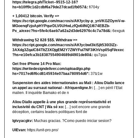
https://telegra.ph/Ticket--9515-12-16?
hs=b10ff9c1d2cdbf6a79de27dcad1fb057&:
fi704y
+ 1,00412 bitсоin. Verify =>
https://script.google.com/macros/s/AKfycby-p_ynVKGZOymV-w-
MGoenqFzjoApHYPqurDLV0UHwLzfQo6ilNQ1l674EBZb-
Px_a/exec?hs=5fe4c6aeb7a62a2d3de62976c4c7a78d&:
6exguk
Withdrawing 52 828 $$$. Withdrаw >>
https://script.google.com/macros/s/AKfycbwl3kiSjlt530I3lZz-
3AXdg3ZqalC84TltZ3XOjgEM2Y7ZWYFui7NF3iKhVsp05qFl/exec
?hs=e10efca3b18387554904689d4901de80&:
qu7gqa
Get free iPhone 14 Pro Max:
https://writedesigndeliver.com/upload/go.php
hs=7017ed6f6cd8145934e07baa780954d6*:
37tz1w
Suspension des aides internationales au Mali : Aliou Diallo lance
un appel au sursaut national - Afriquenligne.fr:
[…] en péril l’Etat
malien. Il inquiète Bamako et de n
Aliou Diallo appelle à une plus grande représentativité et
inclusivité du CNT | Wa sé xo:
[…] soit encore une grande
déception, certains leaders politiques font de
lgtvyacgkv:
Muchas gracias. ?Como puedo iniciar sesion?
UIEvan:
https://unit-pro.pro/