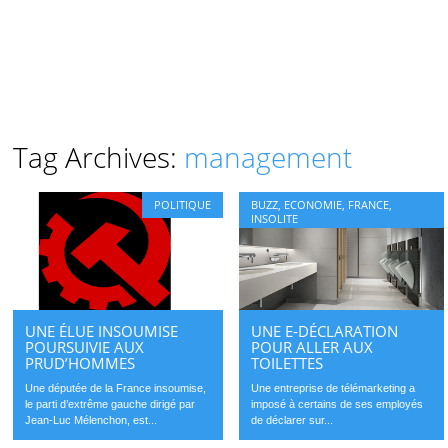
Tag Archives:
management
POLITIQUE
BUZZ
,
ECONOMIE
,
FRANCE
,
INSOLITE
UNE ÉLUE INSOUMISE
UNE E-DÉCLARATION
POURSUIVIE AUX
POUR ALLER AUX
PRUD’HOMMES
TOILETTES
Une députée de la France insoumise,
Une entreprise de télémarketing a
le parti d’extrême gauche dirigé par
imposé à certains de ses employés
Jean-Luc Mélenchon, est...
de déclarer sur...