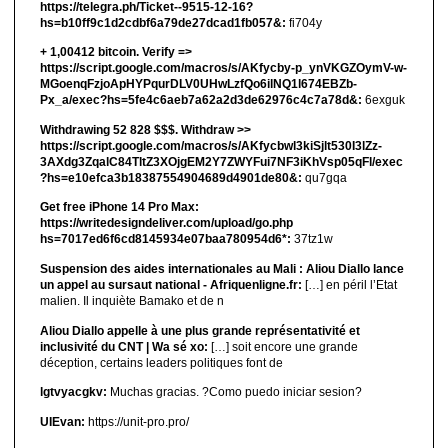
https://telegra.ph/Ticket--9515-12-16?
hs=b10ff9c1d2cdbf6a79de27dcad1fb057&:
fi704y
+ 1,00412 bitсоin. Verify =>
https://script.google.com/macros/s/AKfycby-p_ynVKGZOymV-w-
MGoenqFzjoApHYPqurDLV0UHwLzfQo6ilNQ1l674EBZb-
Px_a/exec?hs=5fe4c6aeb7a62a2d3de62976c4c7a78d&:
6exguk
Withdrawing 52 828 $$$. Withdrаw >>
https://script.google.com/macros/s/AKfycbwl3kiSjlt530I3lZz-
3AXdg3ZqalC84TltZ3XOjgEM2Y7ZWYFui7NF3iKhVsp05qFl/exec
?hs=e10efca3b18387554904689d4901de80&:
qu7gqa
Get free iPhone 14 Pro Max:
https://writedesigndeliver.com/upload/go.php
hs=7017ed6f6cd8145934e07baa780954d6*:
37tz1w
Suspension des aides internationales au Mali : Aliou Diallo lance
un appel au sursaut national - Afriquenligne.fr:
[…] en péril l’Etat
malien. Il inquiète Bamako et de n
Aliou Diallo appelle à une plus grande représentativité et
inclusivité du CNT | Wa sé xo:
[…] soit encore une grande
déception, certains leaders politiques font de
lgtvyacgkv:
Muchas gracias. ?Como puedo iniciar sesion?
UIEvan:
https://unit-pro.pro/