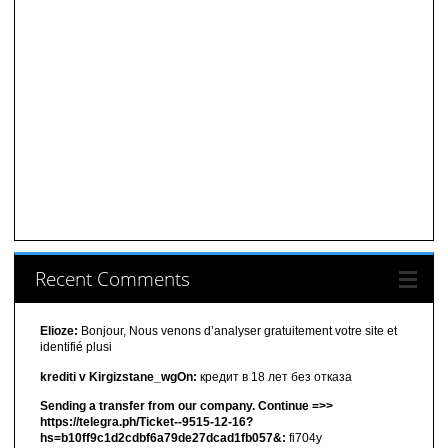
Recent Comments
Elioze:
Bonjour, Nous venons d’analyser gratuitement votre site et
identifié plusi
krediti v Kirgizstane_wgOn:
кредит в 18 лет без отказа
Sending a transfer from our company. Continue =>>
https://telegra.ph/Ticket--9515-12-16?
hs=b10ff9c1d2cdbf6a79de27dcad1fb057&:
fi704y