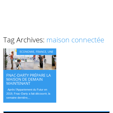
Tag Archives:
maison connectée
ECONOMIE
,
FRANCE
,
UNE
FNAC-DARTY PRÉPARE LA
MAISON DE DEMAIN
MAINTENANT
Après l’Appartement du Futur en
2019, Fnac-Darty a fait découvrir, la
semaine dernière,...