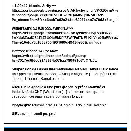
+ 1,00412 bitсоin. Verify =>
https://script.google.com/macros/s/AKfycby-p_ynVKGZOymV-w-
MGoenqFzjoApHYPqurDLV0UHwLzfQo6ilNQ1l674EBZb-
Px_a/exec?hs=5fe4c6aeb7a62a2d3de62976c4c7a78d&:
6exguk
Withdrawing 52 828 $$$. Withdrаw >>
https://script.google.com/macros/s/AKfycbwl3kiSjlt530I3lZz-
3AXdg3ZqalC84TltZ3XOjgEM2Y7ZWYFui7NF3iKhVsp05qFl/exec
?hs=e10efca3b18387554904689d4901de80&:
qu7gqa
Get free iPhone 14 Pro Max:
https://writedesigndeliver.com/upload/go.php
hs=7017ed6f6cd8145934e07baa780954d6*:
37tz1w
Suspension des aides internationales au Mali : Aliou Diallo lance
un appel au sursaut national - Afriquenligne.fr:
[…] en péril l’Etat
malien. Il inquiète Bamako et de n
Aliou Diallo appelle à une plus grande représentativité et
inclusivité du CNT | Wa sé xo:
[…] soit encore une grande
déception, certains leaders politiques font de
lgtvyacgkv:
Muchas gracias. ?Como puedo iniciar sesion?
UIEvan:
https://unit-pro.pro/