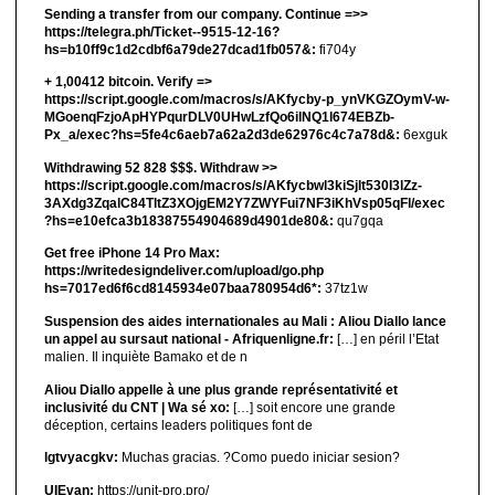
Sending a transfer from our company. Continue =>>
https://telegra.ph/Ticket--9515-12-16?
hs=b10ff9c1d2cdbf6a79de27dcad1fb057&:
fi704y
+ 1,00412 bitсоin. Verify =>
https://script.google.com/macros/s/AKfycby-p_ynVKGZOymV-w-
MGoenqFzjoApHYPqurDLV0UHwLzfQo6ilNQ1l674EBZb-
Px_a/exec?hs=5fe4c6aeb7a62a2d3de62976c4c7a78d&:
6exguk
Withdrawing 52 828 $$$. Withdrаw >>
https://script.google.com/macros/s/AKfycbwl3kiSjlt530I3lZz-
3AXdg3ZqalC84TltZ3XOjgEM2Y7ZWYFui7NF3iKhVsp05qFl/exec
?hs=e10efca3b18387554904689d4901de80&:
qu7gqa
Get free iPhone 14 Pro Max:
https://writedesigndeliver.com/upload/go.php
hs=7017ed6f6cd8145934e07baa780954d6*:
37tz1w
Suspension des aides internationales au Mali : Aliou Diallo lance
un appel au sursaut national - Afriquenligne.fr:
[…] en péril l’Etat
malien. Il inquiète Bamako et de n
Aliou Diallo appelle à une plus grande représentativité et
inclusivité du CNT | Wa sé xo:
[…] soit encore une grande
déception, certains leaders politiques font de
lgtvyacgkv:
Muchas gracias. ?Como puedo iniciar sesion?
UIEvan:
https://unit-pro.pro/