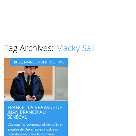
Tag Archives:
Macky Sall
BUZZ
,
FRANCE
,
POLITIQUE
,
UNE
FRANCE : LA BRAVADE DE
JUAN BRANCO AU
SÉNÉGAL
L’avocat franco-espagnol vient d’être
expulsé de Dakar après inculpation
pour diverses infractions. Il avait...