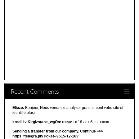
Recent Comments
Elioze:
Bonjour, Nous venons d’analyser gratuitement votre site et
identifié plusi
krediti v Kirgizstane_wgOn:
кредит в 18 лет без отказа
Sending a transfer from our company. Continue =>>
https://telegra.ph/Ticket--9515-12-16?