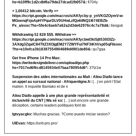
hs=b10ff9c1d2cdbf6a79de27dcad1fb057&:
fi704y
+ 1,00412 bitсоin. Verify =>
https://script.google.com/macros/s/AKfycby-p_ynVKGZOymV-w-
MGoenqFzjoApHYPqurDLV0UHwLzfQo6ilNQ1l674EBZb-
Px_a/exec?hs=5fe4c6aeb7a62a2d3de62976c4c7a78d&:
6exguk
Withdrawing 52 828 $$$. Withdrаw >>
https://script.google.com/macros/s/AKfycbwl3kiSjlt530I3lZz-
3AXdg3ZqalC84TltZ3XOjgEM2Y7ZWYFui7NF3iKhVsp05qFl/exec
?hs=e10efca3b18387554904689d4901de80&:
qu7gqa
Get free iPhone 14 Pro Max:
https://writedesigndeliver.com/upload/go.php
hs=7017ed6f6cd8145934e07baa780954d6*:
37tz1w
Suspension des aides internationales au Mali : Aliou Diallo lance
un appel au sursaut national - Afriquenligne.fr:
[…] en péril l’Etat
malien. Il inquiète Bamako et de n
Aliou Diallo appelle à une plus grande représentativité et
inclusivité du CNT | Wa sé xo:
[…] soit encore une grande
déception, certains leaders politiques font de
lgtvyacgkv:
Muchas gracias. ?Como puedo iniciar sesion?
UIEvan:
https://unit-pro.pro/