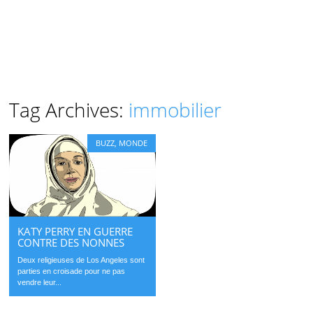
Tag Archives:
immobilier
BUZZ
,
MONDE
KATY PERRY EN GUERRE
CONTRE DES NONNES
Deux religieuses de Los Angeles sont
parties en croisade pour ne pas
vendre leur...