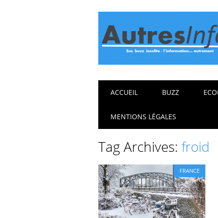
Main menu
Skip
ACCUEIL
BUZZ
ECO
to
content
MENTIONS LÉGALES
Tag Archives:
froid
FRANCE