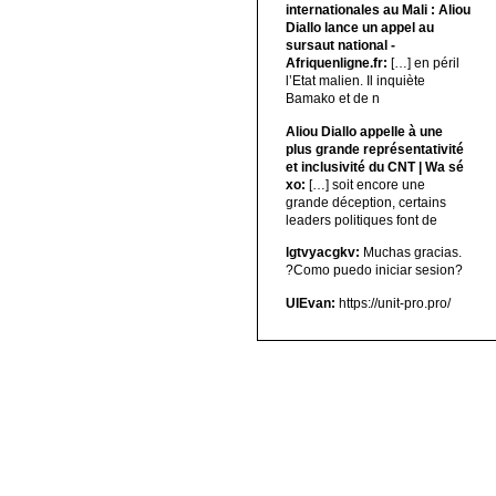
internationales au Mali : Aliou
Diallo lance un appel au
sursaut national -
Afriquenligne.fr:
[…] en péril
l’Etat malien. Il inquiète
Bamako et de n
Aliou Diallo appelle à une
plus grande représentativité
et inclusivité du CNT | Wa sé
xo:
[…] soit encore une
grande déception, certains
leaders politiques font de
lgtvyacgkv:
Muchas gracias.
?Como puedo iniciar sesion?
UIEvan:
https://unit-pro.pro/