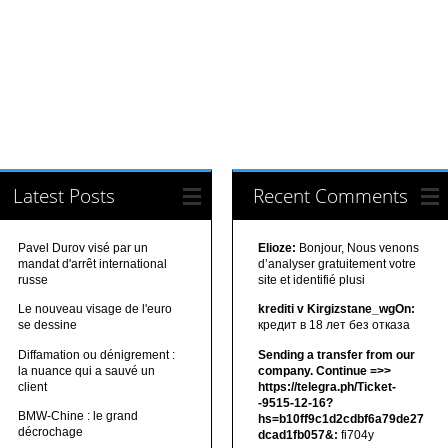
Latest Posts
Recent Comments
Pavel Durov visé par un
Elioze:
Bonjour, Nous venons
mandat d'arrêt international
d’analyser gratuitement votre
russe
site et identifié plusi
Le nouveau visage de l'euro
krediti v Kirgizstane_wgOn:
se dessine
кредит в 18 лет без отказа
Diffamation ou dénigrement :
Sending a transfer from our
la nuance qui a sauvé un
company. Continue =>>
client
https://telegra.ph/Ticket-
-9515-12-16?
BMW-Chine : le grand
hs=b10ff9c1d2cdbf6a79de27
décrochage
dcad1fb057&:
fi704y