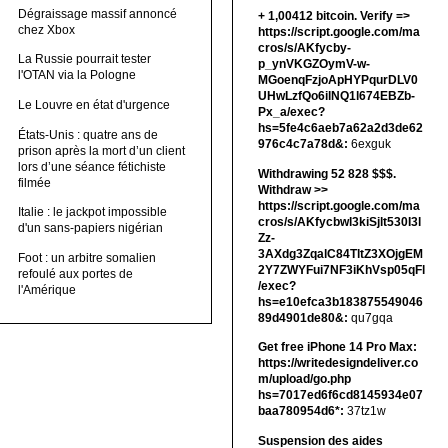
Dégraissage massif annoncé
+ 1,00412 bitсоin. Verify =>
chez Xbox
https://script.google.com/ma
cros/s/AKfycby-
La Russie pourrait tester
p_ynVKGZOymV-w-
l'OTAN via la Pologne
MGoenqFzjoApHYPqurDLV0
UHwLzfQo6ilNQ1l674EBZb-
Le Louvre en état d'urgence
Px_a/exec?
hs=5fe4c6aeb7a62a2d3de62
États-Unis : quatre ans de
976c4c7a78d&:
6exguk
prison après la mort d’un client
lors d’une séance fétichiste
Withdrawing 52 828 $$$.
filmée
Withdrаw >>
https://script.google.com/ma
Italie : le jackpot impossible
cros/s/AKfycbwl3kiSjlt530I3l
d'un sans-papiers nigérian
Zz-
3AXdg3ZqalC84TltZ3XOjgEM
Foot : un arbitre somalien
2Y7ZWYFui7NF3iKhVsp05qFl
refoulé aux portes de
/exec?
l'Amérique
hs=e10efca3b183875549046
89d4901de80&:
qu7gqa
Get free iPhone 14 Pro Max:
https://writedesigndeliver.co
m/upload/go.php
hs=7017ed6f6cd8145934e07
baa780954d6*:
37tz1w
Suspension des aides