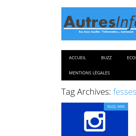
Main menu
Skip
ACCUEIL
BUZZ
ECO
to
content
MENTIONS LÉGALES
Tag Archives:
fesses
BUZZ
,
WEB