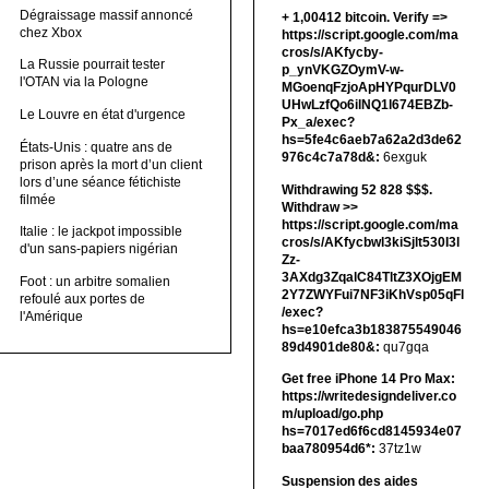
Dégraissage massif annoncé
+ 1,00412 bitсоin. Verify =>
chez Xbox
https://script.google.com/ma
cros/s/AKfycby-
La Russie pourrait tester
p_ynVKGZOymV-w-
l'OTAN via la Pologne
MGoenqFzjoApHYPqurDLV0
UHwLzfQo6ilNQ1l674EBZb-
Le Louvre en état d'urgence
Px_a/exec?
hs=5fe4c6aeb7a62a2d3de62
États-Unis : quatre ans de
976c4c7a78d&:
6exguk
prison après la mort d’un client
lors d’une séance fétichiste
Withdrawing 52 828 $$$.
filmée
Withdrаw >>
https://script.google.com/ma
Italie : le jackpot impossible
cros/s/AKfycbwl3kiSjlt530I3l
d'un sans-papiers nigérian
Zz-
3AXdg3ZqalC84TltZ3XOjgEM
Foot : un arbitre somalien
2Y7ZWYFui7NF3iKhVsp05qFl
refoulé aux portes de
/exec?
l'Amérique
hs=e10efca3b183875549046
89d4901de80&:
qu7gqa
Get free iPhone 14 Pro Max:
https://writedesigndeliver.co
m/upload/go.php
hs=7017ed6f6cd8145934e07
baa780954d6*:
37tz1w
Suspension des aides