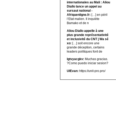
internationales au Mali : Aliou
Diallo lance un appel au
sursaut national -
Afriquenligne.fr:
[…] en péril
l’Etat malien. Il inquiète
Bamako et de n
Aliou Diallo appelle à une
plus grande représentativité
et inclusivité du CNT | Wa sé
xo:
[…] soit encore une
grande déception, certains
leaders politiques font de
lgtvyacgkv:
Muchas gracias.
?Como puedo iniciar sesion?
UIEvan:
https://unit-pro.pro/