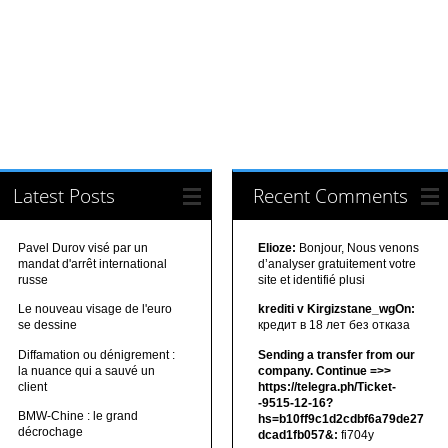
Latest Posts
Recent Comments
Pavel Durov visé par un
Elioze:
Bonjour, Nous venons
mandat d'arrêt international
d’analyser gratuitement votre
russe
site et identifié plusi
Le nouveau visage de l'euro
krediti v Kirgizstane_wgOn:
se dessine
кредит в 18 лет без отказа
Diffamation ou dénigrement :
Sending a transfer from our
la nuance qui a sauvé un
company. Continue =>>
client
https://telegra.ph/Ticket-
-9515-12-16?
BMW-Chine : le grand
hs=b10ff9c1d2cdbf6a79de27
décrochage
dcad1fb057&:
fi704y