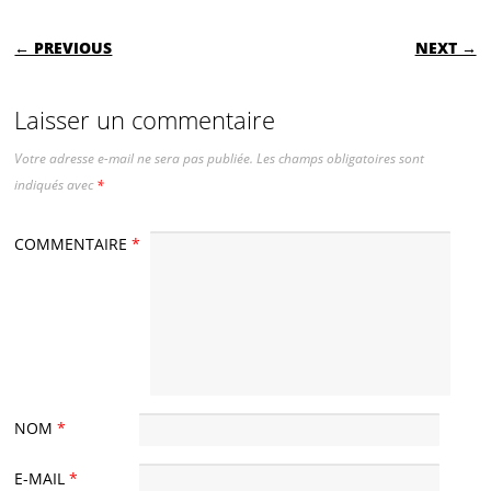
POST NAVIGATION
← PREVIOUS
NEXT →
Laisser un commentaire
Votre adresse e-mail ne sera pas publiée.
Les champs obligatoires sont
indiqués avec
*
COMMENTAIRE
*
NOM
*
E-MAIL
*