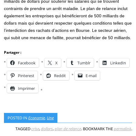
milliards de dollars pour soutenir les salariés qui se trouvent
contraints de prendre un arrêt maladie. Le plan de relance inclut
également les entreprises qui bénéficieront de 500 milliards de
dollars mais qui devraient respecter quelques conditions telles que
l’interdiction des rachats d’actions en Bourse. Le secteur aérien,
qui subit une menace de faillite, pourrait bénéficier de 50 milliards.
Partager :
Facebook
X
Tumblr
LinkedIn
Pinterest
Reddit
E-mail
Imprimer
POSTED IN
Economie
,
Une
TAGGED
crise
,
dollars
,
plan de relance
. BOOKMARK THE
permalink
.