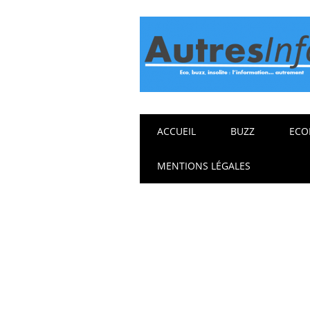
Main menu
Skip
ACCUEIL
BUZZ
ECO
to
content
MENTIONS LÉGALES