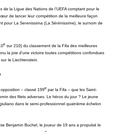
 de la Ligue des Nations de l’UEFA comptant pour le
œur de lancer leur compétition de la meilleure façon
ment pour La Serenissima (La Sérénissime), le surnom de
e
10
sur 210) du classement de la Fifa des meilleures
onnu la joie d’une victoire toutes compétitions confondues
sur le Liechtenstein.
u
e
e opposition – classé 199
par la Fifa – que les Saint-
emin des filets adverses. Le héros du jour ? Le jeune
ngiuliano dans le semi-professionnel quatrième échelon
rse Benjamin Buchel, le joueur de 19 ans a propulsé le
e