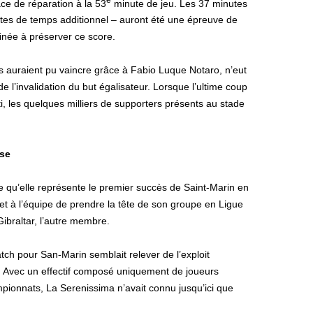
ace de réparation à la 53
minute de jeu. Les 37 minutes
utes de temps additionnel – auront été une épreuve de
minée à préserver ce score.
s auraient pu vaincre grâce à Fabio Luque Notaro, n’eut
 de l’invalidation du but égalisateur. Lorsque l’ultime coup
enti, les quelques milliers de supporters présents au stade
use
se qu’elle représente le premier succès de Saint-Marin en
met à l’équipe de prendre la tête de son groupe en Ligue
ibraltar, l’autre membre.
ch pour San-Marin semblait relever de l’exploit
t. Avec un effectif composé uniquement de joueurs
pionnats, La Serenissima n’avait connu jusqu’ici que