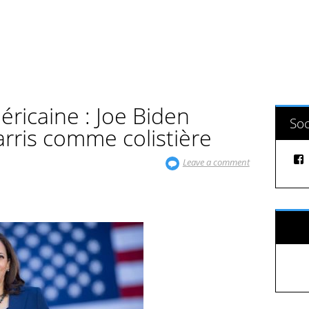
éricaine : Joe Biden
Soc
arris comme colistière
Leave a comment
Sui