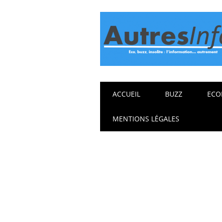
Main menu
Skip
ACCUEIL
BUZZ
ECO
to
content
MENTIONS LÉGALES