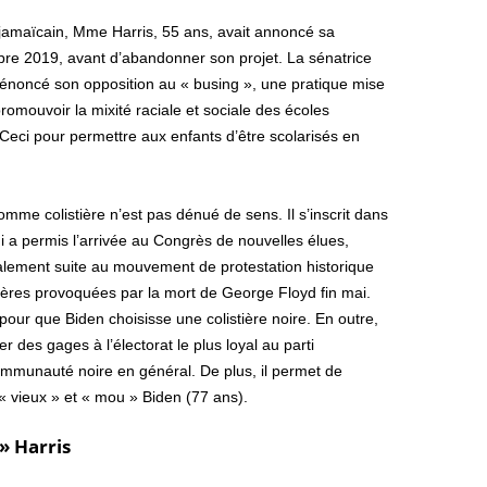
jamaïcain, Mme Harris, 55 ans, avait annoncé sa
re 2019, avant d’abandonner son projet. La sénatrice
 dénoncé son opposition au « busing », une pratique mise
romouvoir la mixité raciale et sociale des écoles
 Ceci pour permettre aux enfants d’être scolarisés en
mme colistière n’est pas dénué de sens. Il s’inscrit dans
ui a permis l’arrivée au Congrès de nouvelles élues,
également suite au mouvement de protestation historique
icières provoquées par la mort de George Floyd fin mai.
s pour que Biden choisisse une colistière noire. En outre,
r des gages à l’électorat le plus loyal au parti
ommunauté noire en général. De plus, il permet de
 « vieux » et « mou » Biden (77 ans).
» Harris