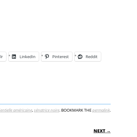
lr
LinkedIn
Pinterest
Reddit
entielle américaine
,
sénatrice noire
. BOOKMARK THE
permalink
.
ON
NEXT →