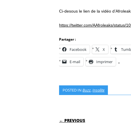
Ci-desous le lien de la vidéo d’Afroleak
https://twitter.com/AAfroleaks/statu
Partager :
Facebook
X
Tumb
E-mail
Imprimer
POSTED IN
Buzz
,
Insolite
POST NAVIGATI
← PREVIOUS