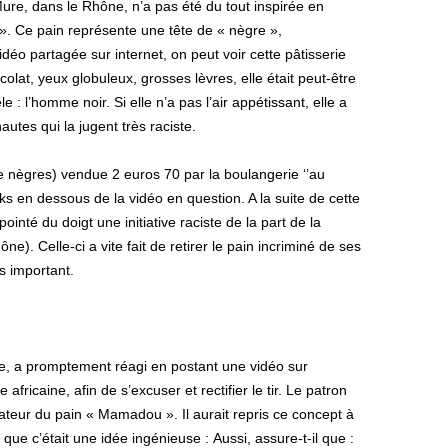
re, dans le Rhône, n’a pas été du tout inspirée en
 Ce pain représente une tête de « nègre »,
déo partagée sur internet, on peut voir cette pâtisserie
olat, yeux globuleux, grosses lèvres, elle était peut-être
: l’homme noir. Si elle n’a pas l’air appétissant, elle a
utes qui la jugent très raciste.
de nègres) vendue 2 euros 70 par la boulangerie ‘’au
aks en dessous de la vidéo en question. A la suite de cette
ointé du doigt une initiative raciste de la part de la
). Celle-ci a vite fait de retirer le pain incriminé de ses
s important.
rie, a promptement réagi en postant une vidéo sur
fricaine, afin de s’excuser et rectifier le tir. Le patron
éateur du pain « Mamadou ». Il aurait repris ce concept à
ue c’était une idée ingénieuse : Aussi, assure-t-il que :