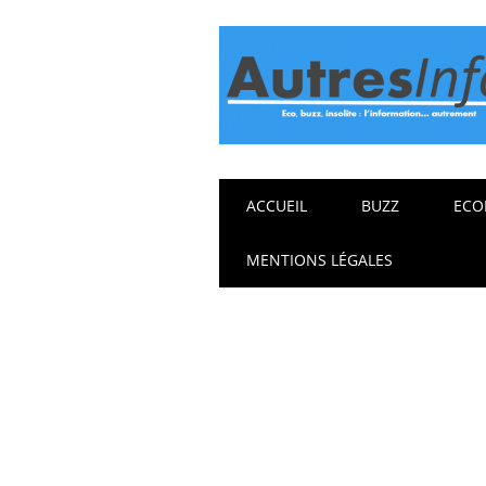
Main menu
Skip
ACCUEIL
BUZZ
ECO
to
content
MENTIONS LÉGALES