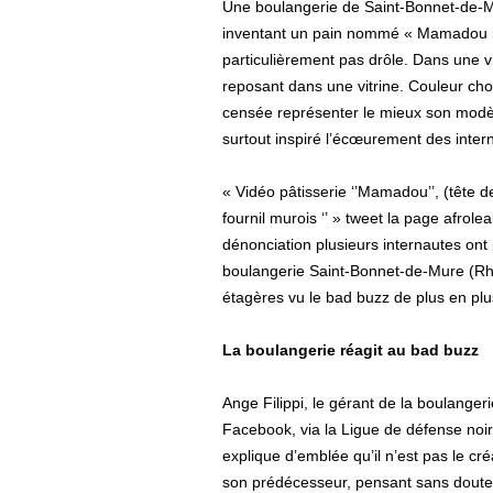
Une boulangerie de Saint-Bonnet-de-Mu
inventant un pain nommé « Mamadou ».
particulièrement pas drôle. Dans une vi
reposant dans une vitrine. Couleur choc
censée représenter le mieux son modèle 
surtout inspiré l’écœurement des interna
« Vidéo pâtisserie ‘’Mamadou’’, (tête 
fournil murois ‘’ » tweet la page afrole
dénonciation plusieurs internautes ont p
boulangerie Saint-Bonnet-de-Mure (Rhône
étagères vu le bad buzz de plus en plu
La boulangerie réagit au bad buzz
Ange Filippi, le gérant de la boulange
Facebook, via la Ligue de défense noire a
explique d’emblée qu’il n’est pas le cr
son prédécesseur, pensant sans doute q