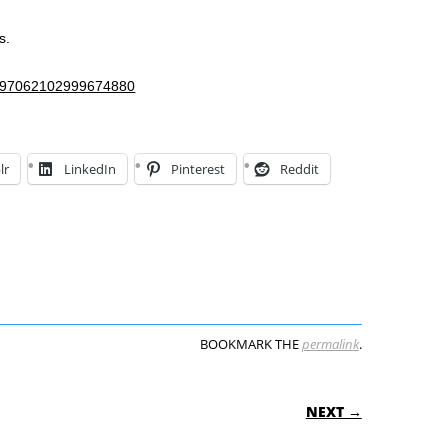
s.
s/1097062102999674880
lr
LinkedIn
Pinterest
Reddit
BOOKMARK THE
permalink
.
ON
NEXT →