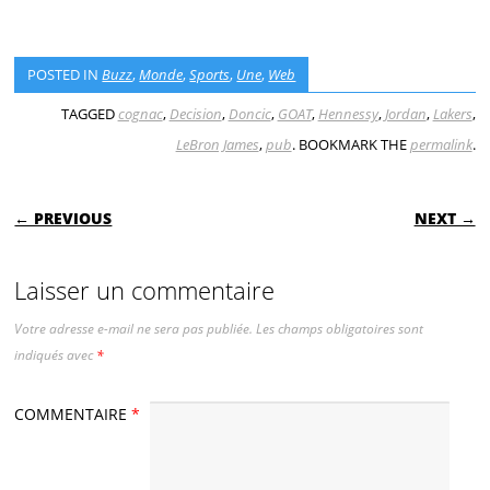
POSTED IN
Buzz
,
Monde
,
Sports
,
Une
,
Web
TAGGED
cognac
,
Decision
,
Doncic
,
GOAT
,
Hennessy
,
Jordan
,
Lakers
,
LeBron James
,
pub
. BOOKMARK THE
permalink
.
POST NAVIGATION
← PREVIOUS
NEXT →
Laisser un commentaire
Votre adresse e-mail ne sera pas publiée.
Les champs obligatoires sont
indiqués avec
*
COMMENTAIRE
*