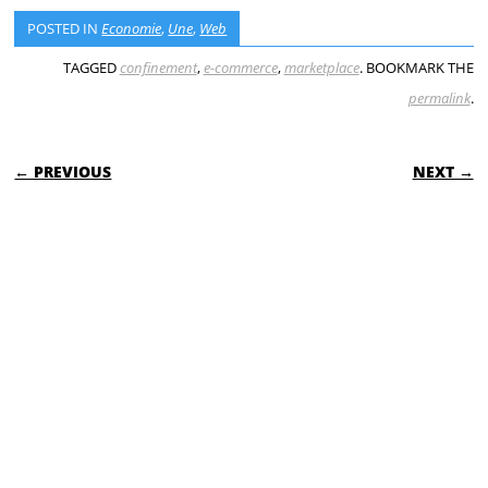
POSTED IN
Economie
,
Une
,
Web
TAGGED
confinement
,
e-commerce
,
marketplace
. BOOKMARK THE
permalink
.
POST NAVIGATION
← PREVIOUS
NEXT →