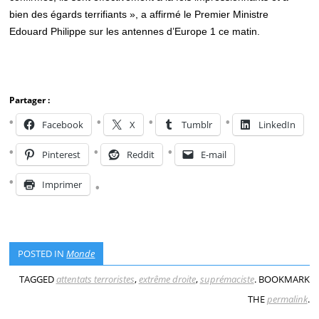
bien des égards terrifiants », a affirmé le Premier Ministre
Edouard Philippe sur les antennes d’Europe 1 ce matin.
Partager :
Facebook
X
Tumblr
LinkedIn
Pinterest
Reddit
E-mail
Imprimer
POSTED IN
Monde
TAGGED
attentats terroristes
,
extrême droite
,
suprémaciste
. BOOKMARK
THE
permalink
.