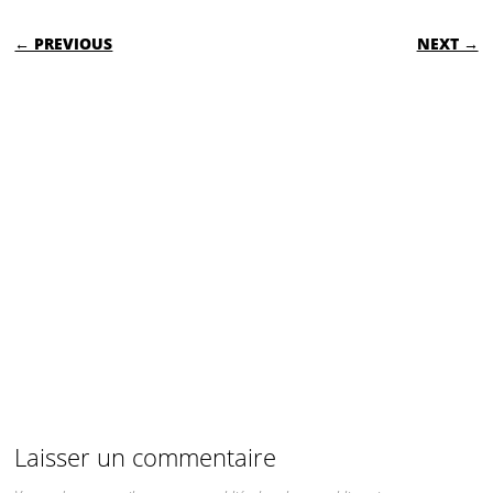
POST NAVIGATION
← PREVIOUS
NEXT →
Laisser un commentaire