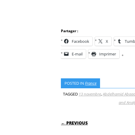
Partager :
Facebook
X
Tumb
E-mail
Imprimer
POSTED IN
France
TAGGED
13 novembre
,
Abdelhamid Abaa
and Anal
POST NAVIGATI
← PREVIOUS