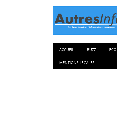
Main menu
Skip
ACCUEIL
BUZZ
ECO
to
content
MENTIONS LÉGALES